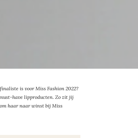
 finaliste is voor Miss Fashion 2022?
ust-have lipproducten. Zo zit jij
k om haar naar winst bij Miss